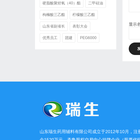
硬脂酸聚烃氧（40）酯
二甲硅油
枸橼酸三乙酯
柠檬酸三乙酯
显示
山东省副省长
表彰大会
优秀员工
团建
PEG6000
山东瑞生药用辅料有限公司成立于2012年10月，注
金1520万元，齐鲁股权交易中心挂牌企业（股票代