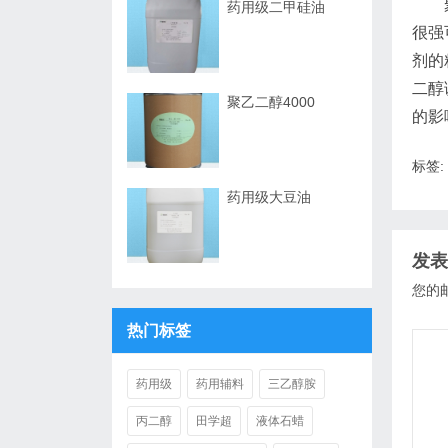
聚乙
药用级二甲硅油
很强
剂的
二醇
聚乙二醇4000
的影
标签:
药用级大豆油
发表
您的
热门标签
药用级
药用辅料
三乙醇胺
丙二醇
田学超
液体石蜡