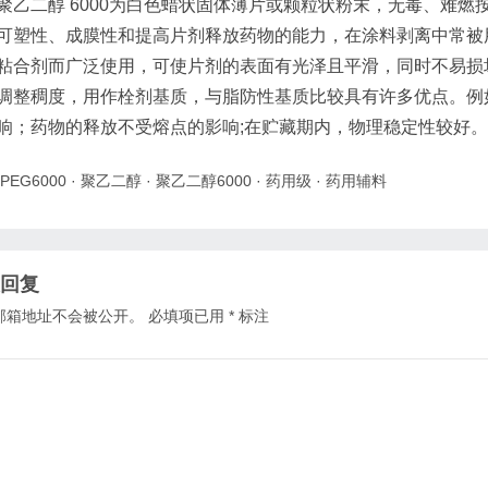
二醇 6000为白色蜡状固体薄片或颗粒状粉末，无毒、难燃
可塑性、成膜性和提高片剂释放药物的能力，在涂料剥离中常被
粘合剂而广泛使用，可使片剂的表面有光泽且平滑，同时不易损
调整稠度，用作栓剂基质，与脂防性基质比较具有许多优点。例
响；药物的释放不受熔点的影响;在贮藏期内，物理稳定性较好。
PEG6000
·
聚乙二醇
·
聚乙二醇6000
·
药用级
·
药用辅料
回复
邮箱地址不会被公开。
必填项已用
*
标注