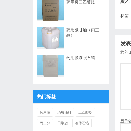
聚乙
药用级三乙醇胺
标签:
药用级甘油（丙三
醇）
发表
您的
药用级液状石蜡
热门标签
药用级
药用辅料
三乙醇胺
显示
丙二醇
田学超
液体石蜡