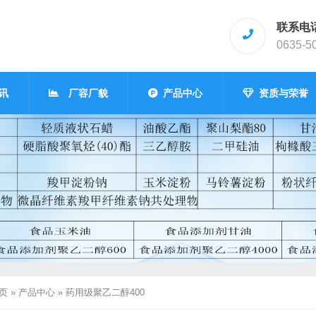
联系电
0635-5
讯
厂容厂貌
产品中心
资质与荣誉
页
»
产品中心
»
药用级聚乙二醇400