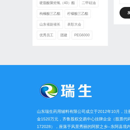
硬脂酸聚烃氧（40）酯
二甲硅油
枸橼酸三乙酯
柠檬酸三乙酯
山东省副省长
表彰大会
优秀员工
团建
PEG6000
山东瑞生药用辅料有限公司成立于2012年10月，注
金1520万元，齐鲁股权交易中心挂牌企业（股票代
172028），座落于风景秀丽的阿胶之乡--东阿县境