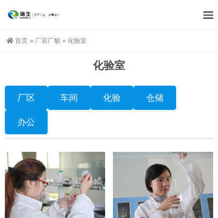
首页
»
厂容厂貌
»
化验室
化验室
厂区
车间
化验
仓储
办公