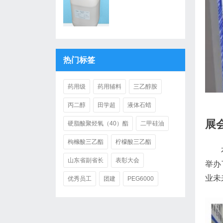
热门标签
药用级
药用辅料
三乙醇胺
丙二醇
田学超
液体石蜡
展
硬脂酸聚烃氧（40）酯
二甲硅油
枸橼酸三乙酯
柠檬酸三乙酯
本届
山东省副省长
表彰大会
举办
业未
优秀员工
团建
PEG6000