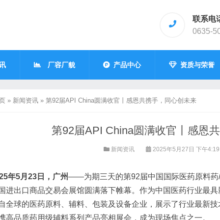
联系电
0635-5
讯
厂容厂貌
产品中心
资质与荣誉
页
»
新闻资讯
»
第92届API China圆满收官丨感恩共携手，同心创未来
第92届API China圆满收官丨感
新闻资讯
2025年5月27日 下午4:1
25年5月23日，广州
——为期三天的第92届中国国际医药原料药/中间
国进出口商品交易会展馆圆满落下帷幕。作为中国医药行业最具影响
自全球的医药原料、辅料、包装及设备企业，展示了行业最新技
携高品质药用级辅料系列产品亮相展会，成为现场焦点之一。