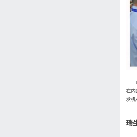
山东
在内
发机
瑞