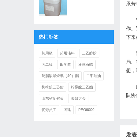
承芳
紧接
作。
热门标签
下来
随后
药用级
药用辅料
三乙醇胺
局、
丙二醇
田学超
液体石蜡
想，
硬脂酸聚烃氧（40）酯
二甲硅油
此次
枸橼酸三乙酯
柠檬酸三乙酯
队协
山东省副省长
表彰大会
优秀员工
团建
PEG6000
发表