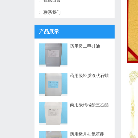
在线留言
联系我们
产品展示
药用级二甲硅油
药用级轻质液状石蜡
药用级枸橼酸三乙酯
药用级月桂氮䓬酮