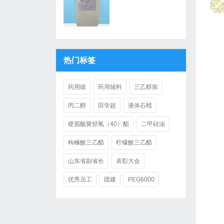
热门标签
药用级
药用辅料
三乙醇胺
丙二醇
田学超
液体石蜡
硬脂酸聚烃氧（40）酯
二甲硅油
枸橼酸三乙酯
柠檬酸三乙酯
山东省副省长
表彰大会
优秀员工
团建
PEG6000